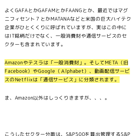
よくGAFAとかGAFAMとかFAANGとか、最近ではマグ
ニフィセント７とかMATANAなどと米国の巨大ハイテク
企業がひとくくりに呼ばれていますが、実はこの中に
はIT銘柄だけでなく、一般消費財や通信サービスのセ
クターも含まれています。
Amazonやテスラは「一般消費財」。そしてMETA（旧
Facebook）やGoogle（Ａlphabet）、動画配信サービ
スのNetflixは「通信サービス」に分類されます。
ま、Amazon以外はしっくりきますが、、、。
こうしたセクター分散は、S&P500を算出管理するS&P