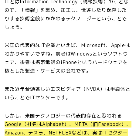
ITとはInformation Technology（情報技術）のことな
ので、「情報」を集め、加工し、伝達したり保存した
りする技術全般にかかわるテクノロジーということで
しょう。
米国の代表的なIT企業といえば、Microsoft、Appleは
わかりやすいですね。前者はWindowsというソフトウ
ェア、後者は携帯電話のiPhoneというハードウェアを
核とした製造・サービスの会社です。
また近年台頭著しいエヌビディア（NVDA）は半導体と
いうことでITセクターです。
しかし、米国テクノロジーの代表的存在と思われる
Google（社名はAlphabet）、META（旧Facebook）、
Amazon、テスラ、NETFLEXなどは、実はITセクター