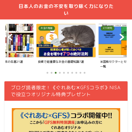
日本人のお金の不安を取り除く力になりた
い
お金の勉強
ETF研究
投資本の名著21選
投資で超重要なお金の基礎知識7選
米国株セクターとセクタ
一覧
ブログ読者限定！《ぐれあむ✕GFSコラボ》NISA
で役立つオリジナル特典プレゼント