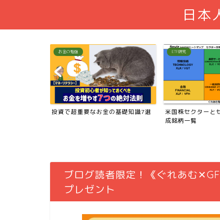
日本
ETF研究
大富豪の教え
の基礎知識7選
米国株セクターとセクターETF、構
３分でわかる『金
成銘柄一覧
さん』
ブログ読者限定！《ぐれあむ✕GF
プレゼント