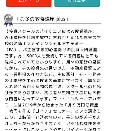
「お金の教養講座 plus」
【投資スクールのパイオニアによる投資講座。
WEB講座を無料開放中】言わずと知れたお金の学
校の老舗「ファイナンシャルアカデミー
（FA）」が主催する初心者向けの投資入門講座
です。月に3000人も受講している内容はとても
洗練されていてわかりやすく、月々の家計の見直
しから、株の投資先の見つけ方、不動産投資によ
る不労所得の作り方など、主に家計・株・不動産
の３本柱を中心に投資の基本が学べます。講師が
入れ替わる約４時間の長丁場。スクールへの勧誘
は多少ありますが、初心者が無料で学ぶにはお得
な内容になっています。ファイナンシャルアカデ
ミーには2019年から始まった「月５万円で資産
１億円を作る『ゴイチ』セミナー」という講座も
あり、２時間半と短めなので、長いのが苦手が人
はこちらからがおすすめです。いずれも女性をタ
ーゲットにしたソフトでやさしいイメージがあり