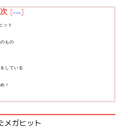
次
[
]
hide
ガヒット
そのもの
」をしている
読め！
れたメガヒット