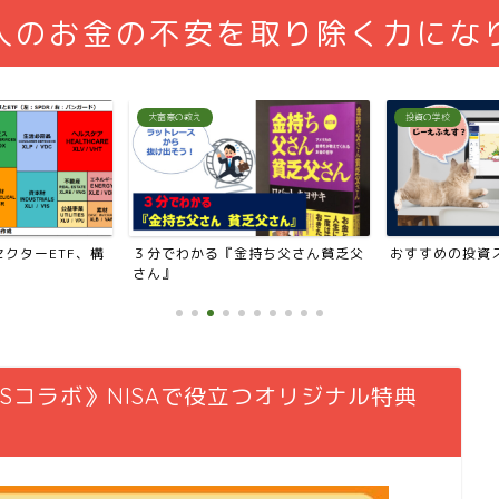
人のお金の不安を取り除く力にな
投資の学校
投資の勉強
持ち父さん貧乏父
おすすめの投資スクール徹底解剖
超簡単！四季報
する方法
Sコラボ》NISAで役立つオリジナル特典