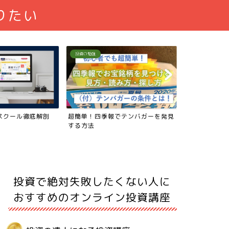
りたい
インデックス投資
お金の勉強
でテンバガーを発見
「S&P500」インデックス投資 超簡
ｒ＞ｇを3分
単まとめ
世紀の資本』
投資で絶対失敗したくない人に
おすすめのオンライン投資講座