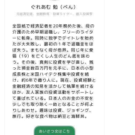
ぐれあむ 勉（べん）
元経済記者、金融教育・投資ライター、個人投資家
全国紙で経済記者を20年務めた後、母の
介護のため早期退職し、フリーのライタ
ーに転身。同時に独学でデイトレを始め
たが大失敗し、最初の１年で退職金をほ
ぼ失う。まもなく母が他界。同じ年に愛
猫（19）を亡くし人生のどん底を味わ
う。その後、真剣に投資を学び直し、残
った預金数百万円を元手に、日本の小型
成長株と米国ハイテク株集中投資を続
け、約6年で億り人に。現在、投資経験と
金融経済の知見を活かして執筆を続ける
ほか、友人家族の投資活動をサポートし
て喜ばれている。日本人のお金の不安を
少しでも取り除く一助となることが何よ
りしあわせ。趣味は投資、ジョギング、
旅行。好きな食べ物は納豆と海鮮丼。
あいさつ文はこち