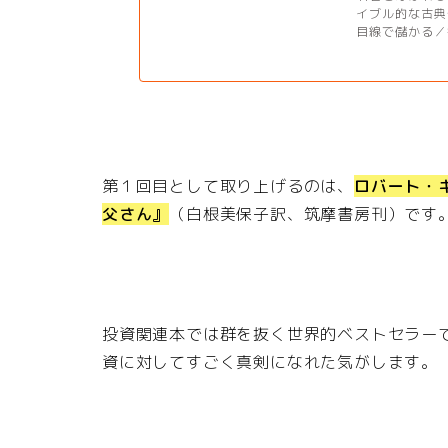
イブル的な古典
目線で儲かる／
第１回目として取り上げるのは、
ロバート・
父さん』
（白根美保子訳、筑摩書房刊）です
投資関連本では群を抜く世界的ベストセラー
資に対してすごく真剣になれた気がします。