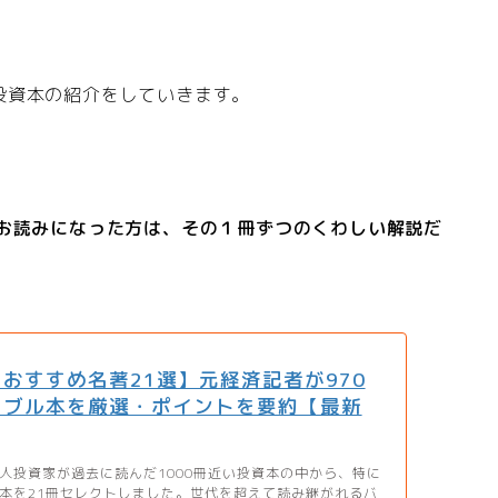
投資本の紹介をしていきます。
をお読みになった方は、その１冊ずつのくわしい解説だ
おすすめ名著21選】元経済記者が970
イブル本を厳選・ポイントを要約【最新
人投資家が過去に読んだ1000冊近い投資本の中から、特に
本を21冊セレクトしました。世代を超えて読み継がれるバ