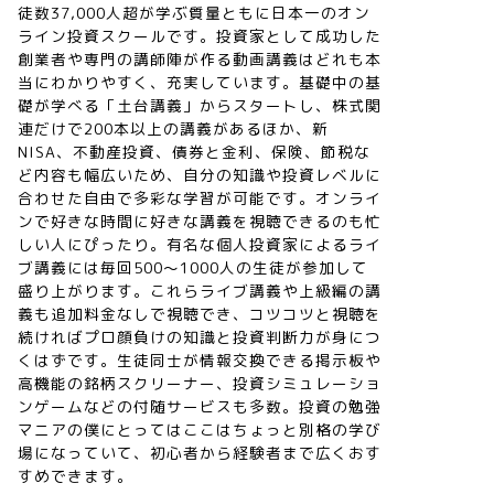
徒数37,000人超が学ぶ質量ともに日本一のオン
ライン投資スクールです。投資家として成功した
創業者や専門の講師陣が作る動画講義はどれも本
当にわかりやすく、充実しています。基礎中の基
礎が学べる「土台講義」からスタートし、株式関
連だけで200本以上の講義があるほか、新
NISA、不動産投資、債券と金利、保険、節税な
ど内容も幅広いため、自分の知識や投資レベルに
合わせた自由で多彩な学習が可能です。オンライ
ンで好きな時間に好きな講義を視聴できるのも忙
しい人にぴったり。有名な個人投資家によるライ
ブ講義には毎回500〜1000人の生徒が参加して
盛り上がります。これらライブ講義や上級編の講
義も追加料金なしで視聴でき、コツコツと視聴を
続ければプロ顔負けの知識と投資判断力が身につ
くはずです。生徒同士が情報交換できる掲示板や
高機能の銘柄スクリーナー、投資シミュレーショ
ンゲームなどの付随サービスも多数。投資の勉強
マニアの僕にとってはここはちょっと別格の学び
場になっていて、初心者から経験者まで広くおす
すめできます。