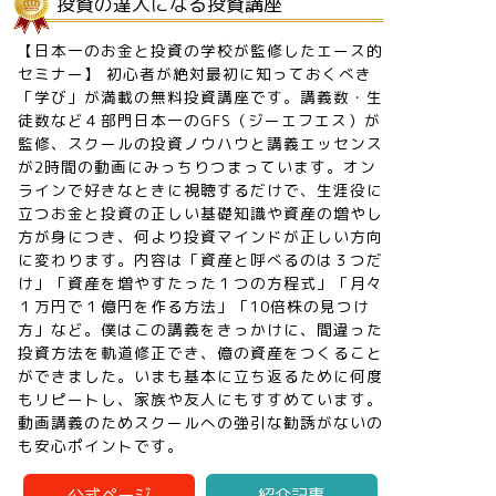
投資の達人になる投資講座
【日本一のお金と投資の学校が監修したエース的
セミナー】 初心者が絶対最初に知っておくべき
「学び」が満載の無料投資講座です。講義数・生
徒数など４部門日本一のGFS（ジーエフエス）が
監修、スクールの投資ノウハウと講義エッセンス
が2時間の動画にみっちりつまっています。オン
ラインで好きなときに視聴するだけで、生涯役に
立つお金と投資の正しい基礎知識や資産の増やし
方が身につき、何より投資マインドが正しい方向
に変わります。内容は「資産と呼べるのは３つだ
け」「資産を増やすたった１つの方程式」「月々
１万円で１億円を作る方法」「10倍株の見つけ
方」など。僕はこの講義をきっかけに、間違った
投資方法を軌道修正でき、億の資産をつくること
ができました。いまも基本に立ち返るために何度
もリピートし、家族や友人にもすすめています。
動画講義のためスクールへの強引な勧誘がないの
も安心ポイントです。
公式ページ
紹介記事