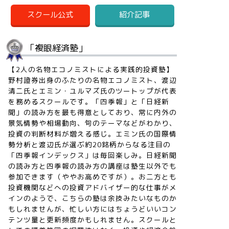
スクール公式
紹介記事
「複眼経済塾」
【2人の名物エコノミストによる実践的投資塾】
野村證券出身のふたりの名物エコノミスト、渡辺
清二氏とエミン・ユルマズ氏のツートップが代表
を務めるスクールです。「四季報」と「日経新
聞」の読み方を最も得意としており、常に内外の
景気情勢や相場動向、旬のテーマなどがわかり、
投資の判断材料が増える感じ。エミン氏の国際情
勢分析と渡辺氏が選ぶ約20銘柄からなる注目の
「四季報インデックス」は毎回楽しみ。日経新聞
の読み方と四季報の読み方の講座は塾生以外でも
参加できます（ややお高めですが）。お二方とも
投資機関などへの投資アドバイザー的な仕事がメ
インのようで、こちらの塾は余技みたいなものか
もしれませんが、忙しい方にはちょうどいいコン
テンツ量と更新頻度かもしれません。スクールと