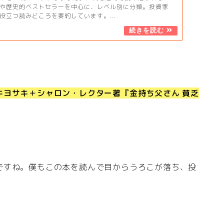
や歴史的ベストセラーを中心に、レベル別に分類。投資家
役立つ読みどころを要約しています。...
キヨサキ＋シャロン・レクター著『金持ち父さん 貧乏
。
ですね。僕もこの本を読んで目からうろこが落ち、投